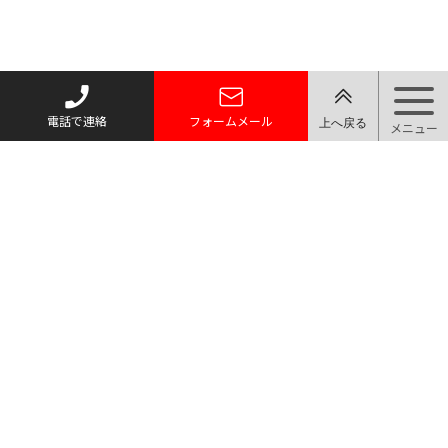
電話で連絡
フォームメール
〒366-0801 埼玉県深谷市上野台486-3
TEL 048-598-4578