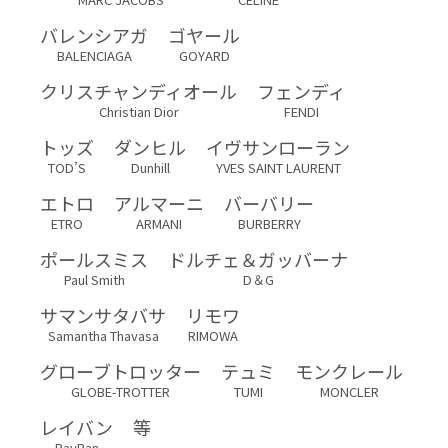
バレンシアガ
ゴヤール
BALENCIAGA
GOYARD
クリスチャンディオール
フェンディ
Christian Dior
FENDI
トッズ
ダンヒル
イヴサンローラン
TOD’S
Dunhill
YVES SAINT LAURENT
エトロ
アルマーニ
バーバリー
ETRO
ARMANI
BURBERRY
ポールスミス
ドルチェ＆ガッバーナ
Paul Smith
D＆G
サマンサタバサ
リモワ
Samantha Thavasa
RIMOWA
グローブトロッター
テュミ
モンクレール
GLOBE-TROTTER
TUMI
MONCLER
レイバン
等
RayBan