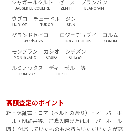
ジャガールクルト
ゼニス
ブランパン
JAEGER LE COULTRE
ZENITH
BLANCPAIN
ウブロ
チュードル
ジン
HUBLOT
TUDOR
SINN
グランドセイコー
ロジェデュブイ
コルム
GrandSeiko
ROGER DUBUIS
CORUM
モンブラン
カシオ
シチズン
MONTBLANC
CASIO
CITIZEN
ルミノックス
ディーゼル
等
LUMINOX
DIESEL
高額査定のポイント
箱・保証書・コマ（ベルトの余り）・オーバーホ
ール・明細書等、ご購入時またはオーバーホール
時 に付属していたものもお持ちいただいた方が高