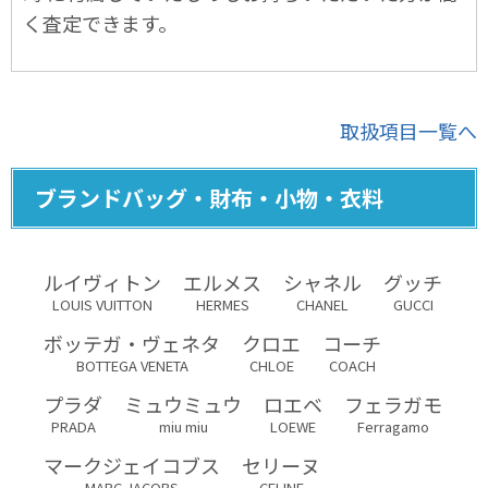
く査定できます。
取扱項目一覧へ
ブランドバッグ・財布・小物・衣料
ルイヴィトン
エルメス
シャネル
グッチ
LOUIS VUITTON
HERMES
CHANEL
GUCCI
ボッテガ・ヴェネタ
クロエ
コーチ
BOTTEGA VENETA
CHLOE
COACH
プラダ
ミュウミュウ
ロエベ
フェラガモ
PRADA
miu miu
LOEWE
Ferragamo
マークジェイコブス
セリーヌ
MARC JACOBS
CELINE